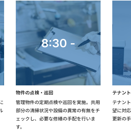
8:30 -
物件の点検・巡回
テナント
に
管理物件の定期点検や巡回を実施。共用
テナント
ル
部分の清掃状況や設備の異常の有無をチ
望に対応
ェックし、必要な修繕の手配を行いま
更新の手
す。