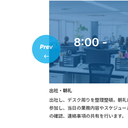
0 -
8:00 -
出社・朝礼
時で帰宅。業務終了
出社し、デスク周りを整理整頓。朝礼
イムを確保。
参加し、当日の業務内容やスケジュー
の確認、連絡事項の共有を行います。